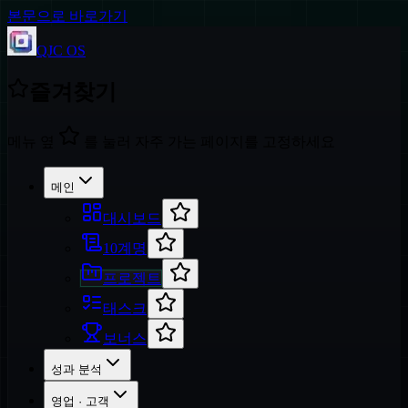
본문으로 바로가기
QJC OS
즐겨찾기
메뉴 옆
를 눌러 자주 가는 페이지를 고정하세요
메인
대시보드
10계명
프로젝트
태스크
보너스
성과 분석
영업 · 고객