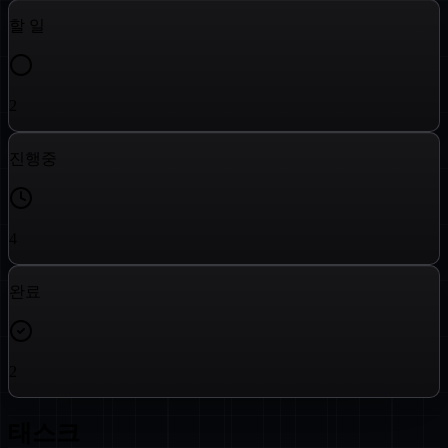
할 일
2
진행중
4
완료
2
태스크