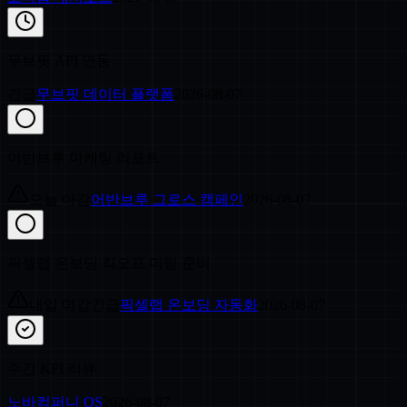
무브핏 API 연동
긴급
무브핏 데이터 플랫폼
2026-08-07
어반브루 마케팅 리포트
오늘 마감
어반브루 그로스 캠페인
2026-08-07
픽셀랩 온보딩 킥오프 미팅 준비
내일 마감
긴급
픽셀랩 온보딩 자동화
2026-08-07
주간 KPI 리뷰
노바컴퍼니 OS
2026-08-07