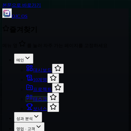
본문으로 바로가기
QJC OS
즐겨찾기
메뉴 옆
를 눌러 자주 가는 페이지를 고정하세요
메인
대시보드
10계명
프로젝트
태스크
보너스
성과 분석
영업 · 고객