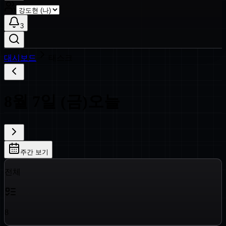
3
대시보드
태스크
8
월
7
일 (
금
)
오늘
주간 보기
전체
8