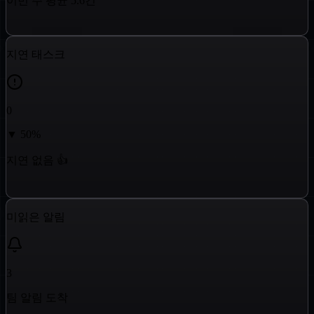
이번 주 평균 5.6건
지연 태스크
0
▼
50
%
지연 없음 👍
미읽은 알림
3
팀 알림 도착