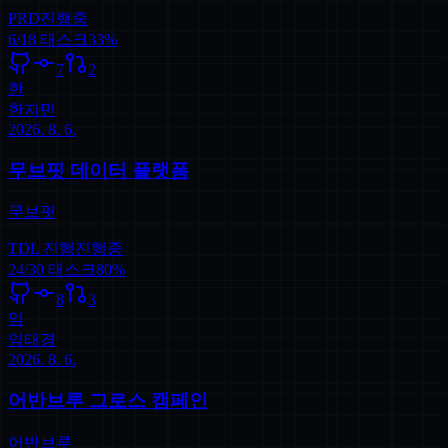
PRD
진행중
6
/
18
태스크
33
%
7
2
한
한지민
2026. 8. 6.
무브핏 데이터 플랫폼
무브핏
TDL 진행
진행중
24
/
30
태스크
80
%
8
3
임
임태경
2026. 8. 6.
어반브루 그로스 캠페인
어반브루