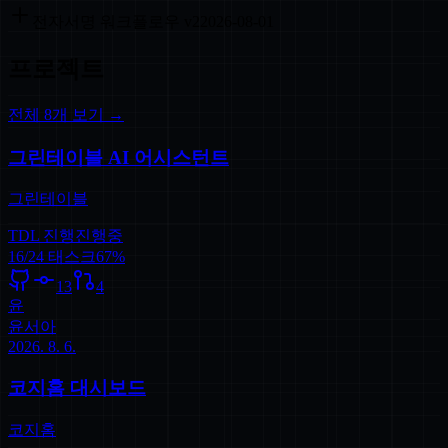
전자서명 워크플로우 v2
2026-08-01
프로젝트
전체
8
개 보기 →
그린테이블 AI 어시스턴트
그린테이블
TDL 진행
진행중
16
/
24
태스크
67
%
13
4
윤
윤서아
2026. 8. 6.
코지홈 대시보드
코지홈