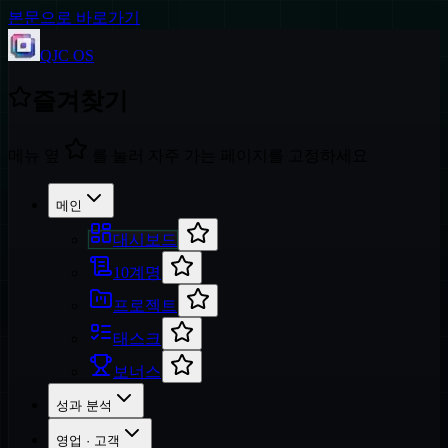
본문으로 바로가기
QJC OS
즐겨찾기
메뉴 옆
를 눌러 자주 가는 페이지를 고정하세요
메인
대시보드
10계명
프로젝트
태스크
보너스
성과 분석
영업 · 고객