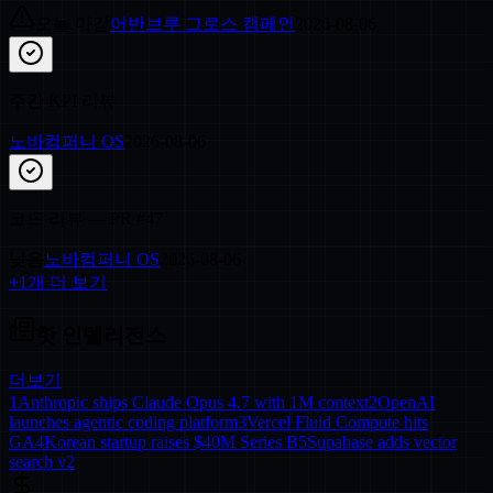
오늘 마감
어반브루 그로스 캠페인
2026-08-06
주간 KPI 리뷰
노바컴퍼니 OS
2026-08-06
코드 리뷰 — PR #47
낮음
노바컴퍼니 OS
2026-08-06
+
1
개 더 보기
핫 인텔리전스
더보기
1
Anthropic ships Claude Opus 4.7 with 1M context
2
OpenAI
launches agentic coding platform
3
Vercel Fluid Compute hits
GA
4
Korean startup raises $40M Series B
5
Supabase adds vector
search v2