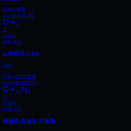
알림
진행중
3
/
14
태스크
21
%
2
오
오세린
2026. 8. 5.
노바컴퍼니 OS
내부
리뷰 미팅
진행중
30
/
42
태스크
71
%
21
8
강
강도현
2026. 8. 6.
픽셀랩 온보딩 자동화